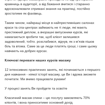
крамниць в аудиторії, а від бажання вчитися і старанно
вдосконалювати отримані знання на практиці, постійно
зростатиме як фахівець.
Таким чином, найкращі місця в найпрестижніших салонах
краси та спа-центрах займають не ті люди, які мають
престижний диплом, а вчорашні випускники курсів, які
намагаються зробити так, щоб клієнт залишився
задоволений, тобто. розслабився, відчув, як з м'язів пішов
біль та втома. Саме за це люди платять гроші, і саме цьому
навчають на добрих курсах.
Ключові переваги наших курсів масажу
12 інтенсивних практичних занять, які починаються з першого
дня навчання - ніякої історії масажу, це Ви і вдома зможете
почитати. Ми вчимо працювати руками!
У процесі занять Ви пройдете та освоїте
Класичний масаж спини – цю послугу замовляють 70%
клієнтів, і вона приноситиме основний дохід.