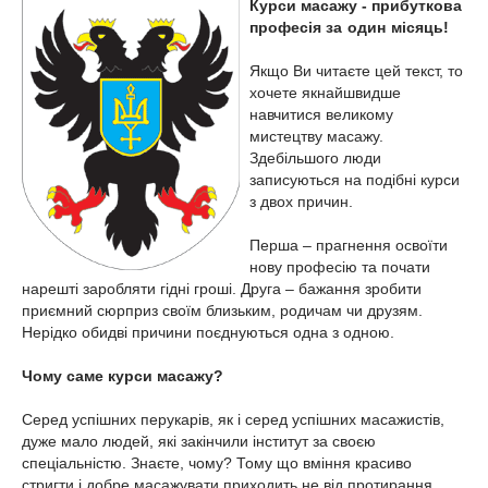
Курси масажу - прибуткова
професія
за один місяць
!
Якщо Ви читаєте цей текст, то
хочете якнайшвидше
навчитися великому
мистецтву масажу.
Здебільшого люди
записуються на подібні курси
з двох причин.
Перша – прагнення освоїти
нову професію та почати
нарешті заробляти гідні гроші. Друга – бажання зробити
приємний сюрприз своїм близьким, родичам чи друзям.
Нерідко обидві причини поєднуються одна з одною.
Чому саме курси масажу?
Серед успішних перукарів, як і серед успішних масажистів,
дуже мало людей, які закінчили інститут за своєю
спеціальністю. Знаєте, чому? Тому що вміння красиво
стригти і добре масажувати приходить не від протирання