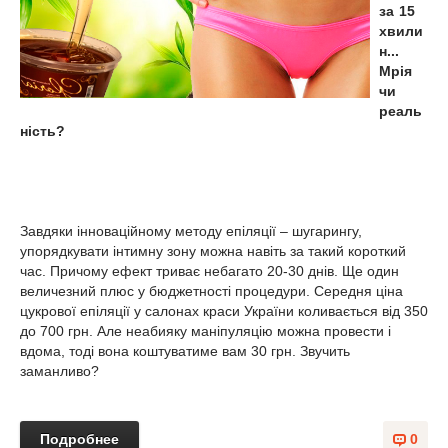
за 15
хвили
н...
Мрія
чи
реаль
ність?
Завдяки інноваційному методу епіляції – шугарингу,
упорядкувати інтимну зону можна навіть за такий короткий
час. Причому ефект триває небагато 20-30 днів. Ще один
величезний плюс у бюджетності процедури. Середня ціна
цукрової епіляції у салонах краси України коливається від 350
до 700 грн. Але неабияку маніпуляцію можна провести і
вдома, тоді вона коштуватиме вам 30 грн. Звучить
заманливо?
Подробнее
0