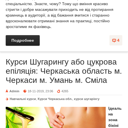
спеціальністю. Знаєте, чому? Тому що вміння красиво
стригти і добре масажувати приходить не від протирання
крамниць в аудиторії, а від бажання вчитися і старанно
вдосконалювати отримані знання на практиці, постійно
зростатиме як фахівець.
Подробнее
4
Курси Шугарингу або цукрова
епіляція: Черкаська область м.
Черкаси м. Умань м. Сміла
Admin
18-11-2019, 23:06
4265
Навчальні курси
,
Курси Черкаська обл.
,
курси шугарінгу
Ідеаль
на
зона
бікіні