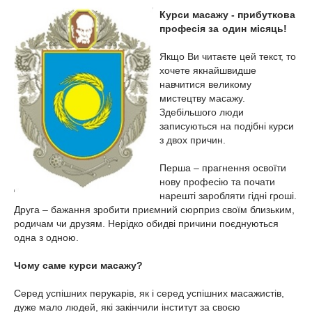
Курси масажу - прибуткова
професія
за один місяць
!
Якщо Ви читаєте цей текст, то
хочете якнайшвидше
навчитися великому
мистецтву масажу.
Здебільшого люди
записуються на подібні курси
з двох причин.
Перша – прагнення освоїти
нову професію та почати
нарешті заробляти гідні гроші.
Друга – бажання зробити приємний сюрприз своїм близьким,
родичам чи друзям. Нерідко обидві причини поєднуються
одна з одною.
Чому саме курси масажу?
Серед успішних перукарів, як і серед успішних масажистів,
дуже мало людей, які закінчили інститут за своєю