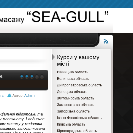
Читання
RSS
Курси у вашому
місті
Вінницька область
м.
Волинська область
Дніпропетровська область
Донецька область
ть
Автор:
Admin
Житомирська область
Закарпатська область
Запорізька область
еціальної підготовки та
Івано-Франківська область
у масажисту. І водночас
нням масажу у медичних
Київська область
 навмисно започаткована
Кіровоградська область