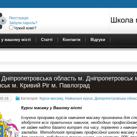
Реєстрація
Забули пароль?
Чужий комп?
 у вашому місті
Статті
Контакти
Відгуки
 Дніпропетровська область м. Дніпропетровськ 
ськ м. Кривий Ріг м. Павлоград
00:18
Категорія:
Курси масажу
,
Навчальні курси
,
Дніпропетровська облас
Курси масажу у Вашому місті
Існуюча програма курсів навчання масажу призначена для сп
здобуття всіх практичних навичок, необхідних професійном
не займе надто багато витрат та часу, порівняно з навча
закладах. Методологія програми професійної школи масажу