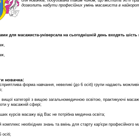
для новачків, побудована таким чином, що містить 90% пра
дозволить набути професійних умінь масажиста в найкоро
ами для масажиста-універсала на сьогоднішній день входять шість 
аж,
аж,
ги новачка:
сприятлива форма навчання, невеликі (до 6 осіб) групи надають можливі
о;
і вищої категорії з вищою загальномедичною освітою, практикуючі масаж
боти у масажній сфері;
ших курсів масажу від Вас не потрібна медична освіта;
й комплекс необхідних знань та вмінь для старту кар'єри професійного м
6 осіб;