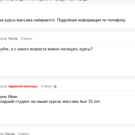
 на курсы массажа набирается. Подробная информация по телефону
рупа:
Гости
Статус:
уйте, а с какого возраста можно посещать курсы?
рупа:
Администраторы
Статус:
ень Иван.
адший студент на наших курсах массажа был 15 лет.
упа:
Гости
Статус: