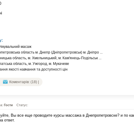
0
ні
у:
лікувальний масаж
петровська область м. Днепр (Дніпропетровськ) м. Дніпро ...
ицька область, м. Хмельницький, м. Кам'янець-Подільськ ...
атська область, м. Ужгород, м. Мукачеве
ння якості навчання та доступності цін
Коментарів: (18) |
па:
Гости
Статус:
уйте, Вы все еще проводите курсы массажа в Днепропетровске? и по ка
за ответ.