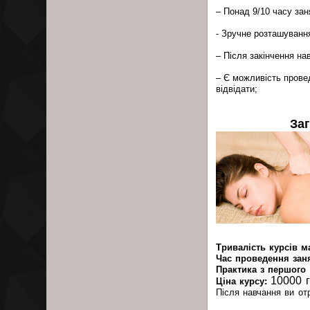
– Понад 9/10 часу зан
- Зручне розташуванн
– Після закінчення на
– Є можливість провед
відвідати;
За
Тривалість курсів м
Час проведення зан
Практика з першого 
10000 
Ціна курсу:
Після навчання ви о