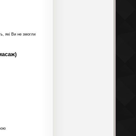
ь, які Ви не змогли
масаж)
вою