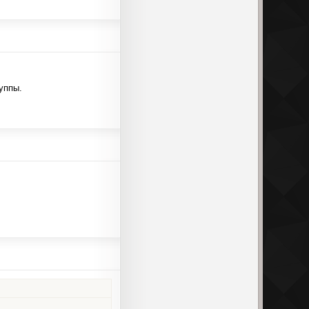
уппы.