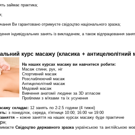
ять займає практика;
я;
вчання Ви гарантовано отримуєте свідоцтво національного зразка;
ення індивідуальних занять із викладачем, а також відпрацювання занят
гальний курс масажу (класика + антицелюлітний 
На наших курсах масажу ви навчитеся робити:
Масаж спини, рук, ніг
Спортивний масаж
Розслаблюючий масаж
Антицелюлітний масаж
Медовий масаж
Вивчення анатомії людини за 3D атласом
Проблеми з м'язами та їх усунення
асажу складає:
12 занять по 2-2.5 години (4 тижні)
ять:
з понеділок, середа, п'ятниця 10:00; 16:00 чи 19:00
заняття –
кожне заняття на наших курсах масажу буде практичне
грн
;
тримаєте
Свідоцтво державного зразка
українською та англійською мо