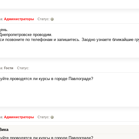
па:
Администраторы
Статус:
ень.
Днепропетровске проводим.
си позвоните по телефонам и запишитесь. Заодно узнаете ближайшие гр
па:
Гости
Статус:
уйте.проводятся ли курсы в городе Павлограде?
па:
Администраторы
Статус:
Вика
уйте.проводятся ли курсы в городе Павлограде?