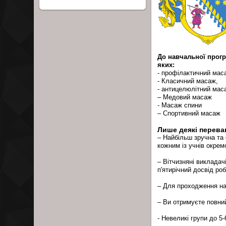
До навчальної прогр
яких:
- профілактичний мас
- Класичний масаж,
- антицелюлітний мас
– Медовий масаж
- Масаж спини
– Спортивний масаж
Лише деякі перева
– Найбільш зручна та 
кожним із учнів окрем
– Вітчизняні викладач
п'ятирічний досвід ро
– Для проходження на
– Ви отримуєте повни
- Невеликі групи до 5-