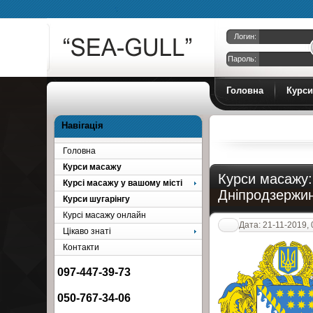
Логин:
Пароль:
Курси масажу
Головна
Курси
Навігація
Головна
Курси масажу
Курси масажу:
Курсі масажу у вашому місті
Дніпродзержин
Курси шугарінгу
Курсі масажу онлайн
Дата: 21-11-2019, 
Цікаво знаті
Контакти
097-447-39-73
050-767-34-06